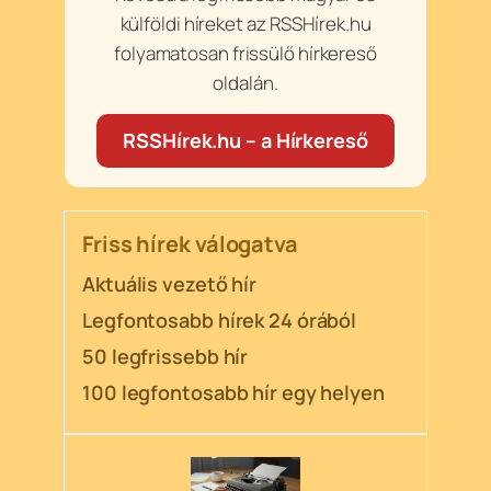
külföldi híreket az RSSHírek.hu
folyamatosan frissülő hírkereső
oldalán.
RSSHírek.hu – a Hírkereső
Friss hírek válogatva
Aktuális vezető hír
Legfontosabb hírek 24 órából
50 legfrissebb hír
100 legfontosabb hír egy helyen