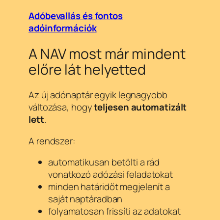
Adóbevallás és fontos
adóinformációk
A NAV most már mindent
előre lát helyetted
Az új adónaptár egyik legnagyobb
változása, hogy
teljesen automatizált
lett
.
A rendszer:
automatikusan betölti a rád
vonatkozó adózási feladatokat
minden határidőt megjelenít a
saját naptáradban
folyamatosan frissíti az adatokat