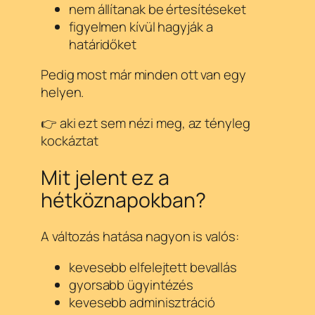
nem állítanak be értesítéseket
figyelmen kívül hagyják a
határidőket
Pedig most már minden ott van egy
helyen.
👉 aki ezt sem nézi meg, az tényleg
kockáztat
Mit jelent ez a
hétköznapokban?
A változás hatása nagyon is valós:
kevesebb elfelejtett bevallás
gyorsabb ügyintézés
kevesebb adminisztráció