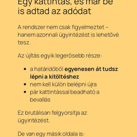
Egy kattintás, és már be
is adtad az adódat
A rendszer nem csak figyelmeztet –
hanem azonnali ügyintézést is lehetővé
tesz.
Az újítás egyik legerősebb része:
a határidőből
egyenesen át tudsz
lépni a kitöltéshez
nem kell külön belépni újra
pár kattintással beadható a
bevallás
Ez brutálisan felgyorsítja az
ügyintézést.
De van egy másik oldala is: