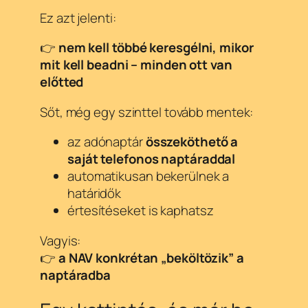
Ez azt jelenti:
👉
nem kell többé keresgélni, mikor
mit kell beadni – minden ott van
előtted
Sőt, még egy szinttel tovább mentek:
az adónaptár
összeköthető a
saját telefonos naptáraddal
automatikusan bekerülnek a
határidők
értesítéseket is kaphatsz
Vagyis:
👉
a NAV konkrétan „beköltözik” a
naptáradba