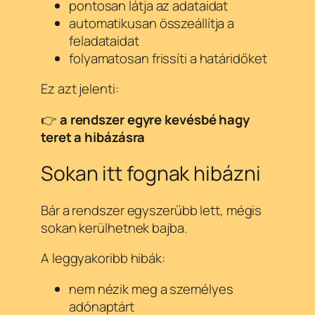
pontosan látja az adataidat
automatikusan összeállítja a
feladataidat
folyamatosan frissíti a határidőket
Ez azt jelenti:
👉
a rendszer egyre kevésbé hagy
teret a hibázásra
Sokan itt fognak hibázni
Bár a rendszer egyszerűbb lett, mégis
sokan kerülhetnek bajba.
A leggyakoribb hibák:
nem nézik meg a személyes
adónaptárt