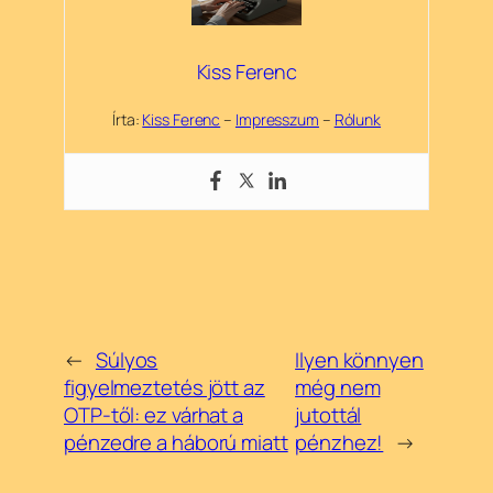
Kiss Ferenc
Írta:
Kiss Ferenc
–
Impresszum
–
Rólunk
←
Súlyos
Ilyen könnyen
figyelmeztetés jött az
még nem
OTP-től: ez várhat a
jutottál
pénzedre a háború miatt
pénzhez!
→