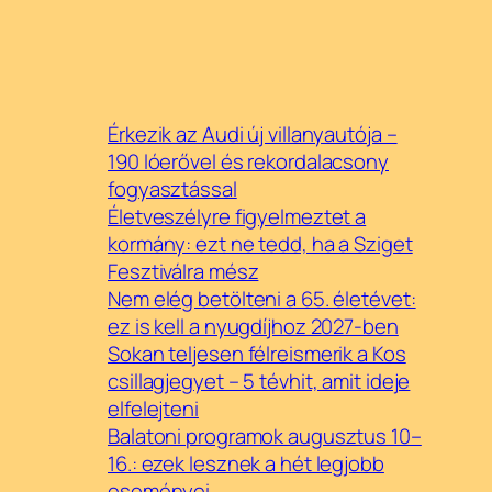
Érkezik az Audi új villanyautója –
190 lóerővel és rekordalacsony
fogyasztással
Életveszélyre figyelmeztet a
kormány: ezt ne tedd, ha a Sziget
Fesztiválra mész
Nem elég betölteni a 65. életévet:
ez is kell a nyugdíjhoz 2027-ben
Sokan teljesen félreismerik a Kos
csillagjegyet – 5 tévhit, amit ideje
elfelejteni
Balatoni programok augusztus 10–
16.: ezek lesznek a hét legjobb
eseményei