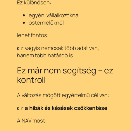
Ez különösen:
egyéni vállalkozóknál
őstermelőknél
lehet fontos.
👉 vagyis nemcsak több adat van,
hanem több határidő is
Ez már nem segítség – ez
kontroll
A változás mögött egyértelmű cél van:
👉
a hibák és késések csökkentése
A NAV most: