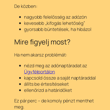
De közben:
nagyobb felelősség az adózón
kevesebb „kifogás lehetőség”
gyorsabb büntetések, ha hibázol
Mire figyelj most?
Ha nem akarsz problémát:
nézd meg az adónaptáradat az
Ügyfélportálon
kapcsold össze a saját naptáraddal
állíts be értesítéseket
ellenőrizd a határidőket
Ez pár perc – de komoly pénzt menthet
meg.