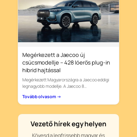
Megérkezett a Jaecoo új
csúcsmodellje – 428 lóerős plug-in
hibrid hajtással
Megérkezett Magyarországra a Jaecoo eddigi
legnagyobb modellje. A Jaecoo 8…
Tovább olvasom →
Vezető hírek egy helyen
Kövesd a legfrissebb magyar és