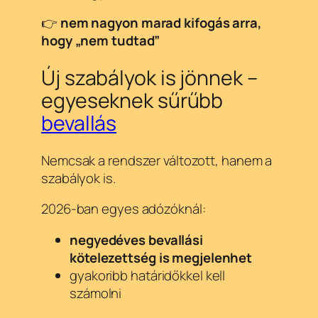
👉
nem nagyon marad kifogás arra,
hogy „nem tudtad”
Új szabályok is jönnek –
egyeseknek sűrűbb
bevallás
Nemcsak a rendszer változott, hanem a
szabályok is.
2026-ban egyes adózóknál:
negyedéves bevallási
kötelezettség is megjelenhet
gyakoribb határidőkkel kell
számolni