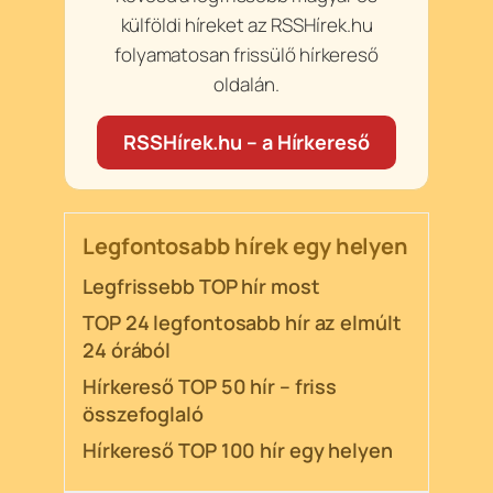
külföldi híreket az RSSHírek.hu
folyamatosan frissülő hírkereső
oldalán.
RSSHírek.hu – a Hírkereső
Legfontosabb hírek egy helyen
Legfrissebb TOP hír most
TOP 24 legfontosabb hír az elmúlt
24 órából
Hírkereső TOP 50 hír – friss
összefoglaló
Hírkereső TOP 100 hír egy helyen