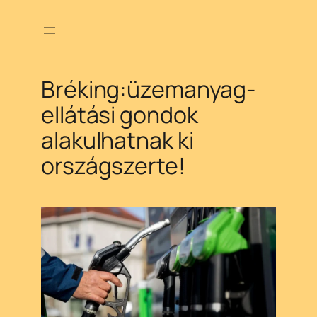
Ugrás
a
tartalomhoz
Bréking:üzemanyag-
ellátási gondok
alakulhatnak ki
országszerte!