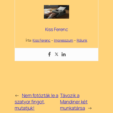
Kiss Ferenc
Írta:
Kiss Ferenc
–
Impresszum
–
Rólunk
←
Nem fotózták le a
Távozik a
szatyor fingot,
Mandiner két
mutatjuk!
munkatársa
→