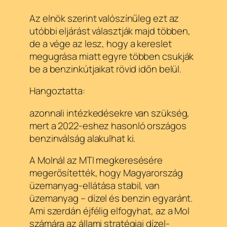
Az elnök szerint valószínűleg ezt az
utóbbi eljárást választják majd többen,
de a vége az lesz, hogy a kereslet
megugrása miatt egyre többen csukják
be a benzinkútjaikat rövid időn belül.
Hangoztatta:
azonnali intézkedésekre van szükség,
mert a 2022-eshez hasonló országos
benzinválság alakulhat ki.
A Molnál az MTI megkeresésére
megerősítették, hogy Magyarország
üzemanyag-ellátása stabil, van
üzemanyag – dízel és benzin egyaránt.
Ami szerdán éjfélig elfogyhat, az a Mol
számára az állami stratégiai dízel-