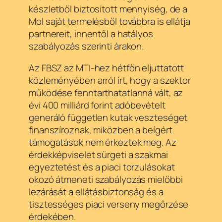
készletből biztosított mennyiség, de a
Mol saját termelésből továbbra is ellátja
partnereit, innentől a hatályos
szabályozás szerinti árakon.
Az FBSZ az MTI-hez hétfőn eljuttatott
közleményében arról írt, hogy a szektor
működése fenntarthatatlanná vált, az
évi 400 milliárd forint adóbevételt
generáló független kutak veszteséget
finanszíroznak, miközben a beígért
támogatások nem érkeztek meg. Az
érdekképviselet sürgeti a szakmai
egyeztetést és a piaci torzulásokat
okozó átmeneti szabályozás mielőbbi
lezárását a ellátásbiztonság és a
tisztességes piaci verseny megőrzése
érdekében.