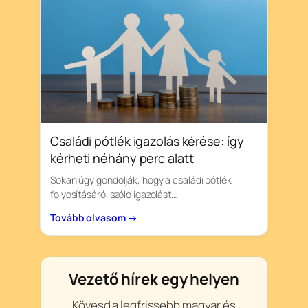
Családi pótlék igazolás kérése: így
kérheti néhány perc alatt
Sokan úgy gondolják, hogy a családi pótlék
folyósításáról szóló igazolást…
Tovább olvasom →
Vezető hírek egy helyen
Kövesd a legfrissebb magyar és