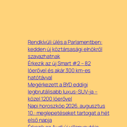
Rendkívüli ülés a Parlamentben:
kedden új köztársasági elnökről
szavazhatnak
Érkezik az új Smart #2 – 82
lóerővel és akár 300 km-es
hatótávval
Megérkezett a BYD eddigi
legbrutálisabb luxus-SUV-ja –
közel 1200 lóerővel
Napi horoszkóp 2026. augusztus
10.: meglepetéseket tartogat a hét
első napja
Érkezik az Audi új villanyautója –