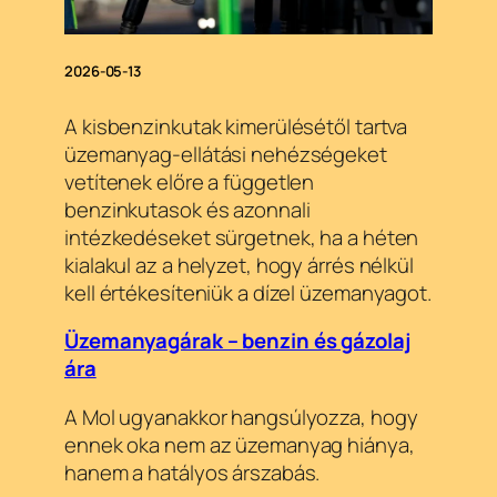
2026-05-13
A kisbenzinkutak kimerülésétől tartva
üzemanyag-ellátási nehézségeket
vetítenek előre a független
benzinkutasok és azonnali
intézkedéseket sürgetnek, ha a héten
kialakul az a helyzet, hogy árrés nélkül
kell értékesíteniük a dízel üzemanyagot.
Üzemanyagárak – benzin és gázolaj
ára
A Mol ugyanakkor hangsúlyozza, hogy
ennek oka nem az üzemanyag hiánya,
hanem a hatályos árszabás.