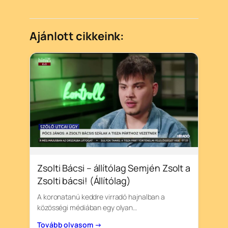
Ajánlott cikkeink:
Zsolti Bácsi – állítólag Semjén Zsolt a
Zsolti bácsi! (Állítólag)
A koronatanú keddre virradó hajnalban a
közösségi médiában egy olyan…
Tovább olvasom →