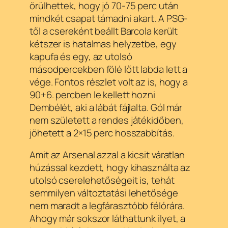
örülhettek, hogy jó 70-75 perc után
mindkét csapat támadni akart. A PSG-
től a csereként beállt Barcola került
kétszer is hatalmas helyzetbe, egy
kapufa és egy, az utolsó
másodpercekben fölé lőtt labda lett a
vége. Fontos részlet volt az is, hogy a
90+6. percben le kellett hozni
Dembélét, aki a lábát fájlalta. Gól már
nem született a rendes játékidőben,
jöhetett a 2×15 perc hosszabbítás.
Amit az Arsenal azzal a kicsit váratlan
húzással kezdett, hogy kihasználta az
utolsó cserelehetőségeit is, tehát
semmilyen változtatási lehetősége
nem maradt a legfárasztóbb félórára.
Ahogy már sokszor láthattunk ilyet, a