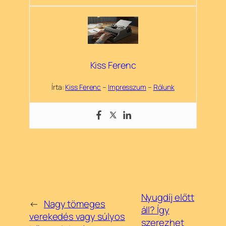
Kiss Ferenc
Írta:
Kiss Ferenc
–
Impresszum
–
Rólunk
Nyugdíj előtt
←
Nagy tömeges
áll? Így
verekedés vagy súlyos
szerezhet