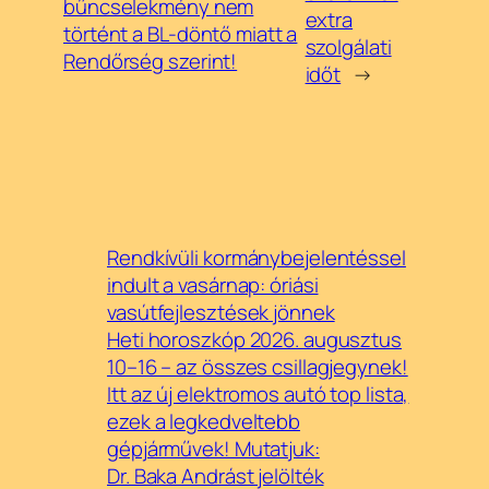
bűncselekmény nem
extra
történt a BL-döntő miatt a
szolgálati
Rendőrség szerint!
időt
→
Rendkívüli kormánybejelentéssel
indult a vasárnap: óriási
vasútfejlesztések jönnek
Heti horoszkóp 2026. augusztus
10–16 – az összes csillagjegynek!
Itt az új elektromos autó top lista,
ezek a legkedveltebb
gépjárművek! Mutatjuk:
Dr. Baka Andrást jelölték