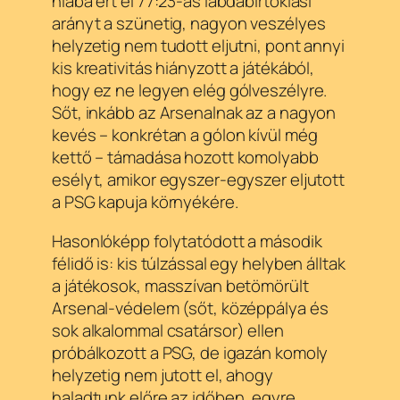
hiába ért el 77:23-as labdabirtoklási
arányt a szünetig, nagyon veszélyes
helyzetig nem tudott eljutni, pont annyi
kis kreativitás hiányzott a játékából,
hogy ez ne legyen elég gólveszélyre.
Sőt, inkább az Arsenalnak az a nagyon
kevés – konkrétan a gólon kívül még
kettő – támadása hozott komolyabb
esélyt, amikor egyszer-egyszer eljutott
a PSG kapuja környékére.
Hasonlóképp folytatódott a második
félidő is: kis túlzással egy helyben álltak
a játékosok, masszívan betömörült
Arsenal-védelem (sőt, középpálya és
sok alkalommal csatársor) ellen
próbálkozott a PSG, de igazán komoly
helyzetig nem jutott el, ahogy
haladtunk előre az időben, egyre