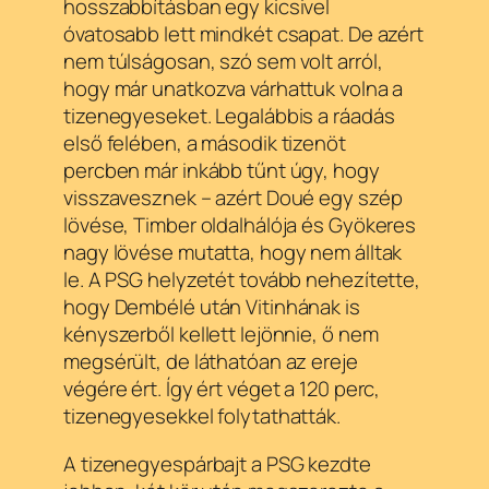
hosszabbításban egy kicsivel
óvatosabb lett mindkét csapat. De azért
nem túlságosan, szó sem volt arról,
hogy már unatkozva várhattuk volna a
tizenegyeseket. Legalábbis a ráadás
első felében, a második tizenöt
percben már inkább tűnt úgy, hogy
visszavesznek – azért Doué egy szép
lövése, Timber oldalhálója és Gyökeres
nagy lövése mutatta, hogy nem álltak
le. A PSG helyzetét tovább nehezítette,
hogy Dembélé után Vitinhának is
kényszerből kellett lejönnie, ő nem
megsérült, de láthatóan az ereje
végére ért. Így ért véget a 120 perc,
tizenegyesekkel folytathatták.
A tizenegyespárbajt a PSG kezdte