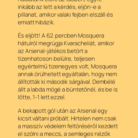
inkább az lett a kérdés, eljön-e a
pillanat, amikor valaki fejben elszáll és
emiatt hibázik.
És eljött! A 62. percben Mosquera
hátulról megrúgja Kvaracheliát, amikor
az Arsenal-játékos betört a
tizenhatoson belülre, teljesen
egyértelmű tizenegyes volt, Mosquera
annak örülhetett egyáltalán, hogy nem
állították ki második sárgával. Dembélé
állt a labda mögé a büntetőnél, és be is
lőtte, 1-1 lett ezzel.
A bekapott gól után az Arsenal egy
kicsit váltani próbált. Hirtelen nem csak
a masszív védelem feltöréséről kezdett
el szólni a meccs, a semleges nézők