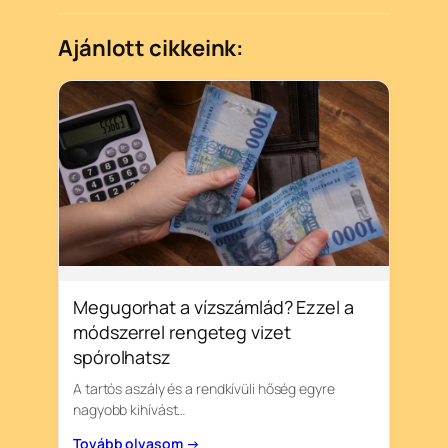
Ajánlott cikkeink:
Megugorhat a vízszámlád? Ezzel a
módszerrel rengeteg vizet
spórolhatsz
A tartós aszály és a rendkívüli hőség egyre
nagyobb kihívást…
Tovább olvasom →