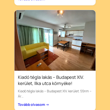
Kiadó tégla lakás – Budapest XIV.
kerület, Ilka utca környéke!
Kiadó tégla lakás – Budapest XIV. kerület. 55nm –
Ár…
Tovább olvasom →