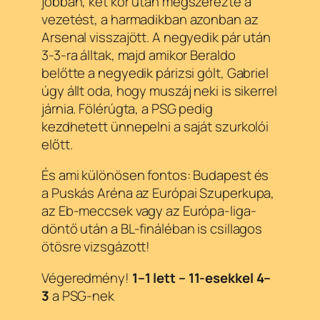
jobban, két kör után megszerezte a
vezetést, a harmadikban azonban az
Arsenal visszajött. A negyedik pár után
3-3-ra álltak, majd amikor Beraldo
belőtte a negyedik párizsi gólt, Gabriel
úgy állt oda, hogy muszáj neki is sikerrel
járnia. Fölérúgta, a PSG pedig
kezdhetett ünnepelni a saját szurkolói
előtt.
És ami különösen fontos: Budapest és
a Puskás Aréna az Európai Szuperkupa,
az Eb-meccsek vagy az Európa-liga-
döntő után a BL-fináléban is csillagos
ötösre vizsgázott!
Végeredmény!
1–1 lett – 11-esekkel 4–
3
a PSG-nek