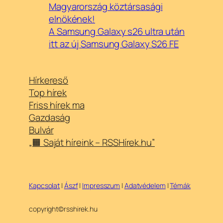
Magyarország köztársasági
elnökének!
A Samsung Galaxy s26 ultra után
itt az új Samsung Galaxy S26 FE
Hírkereső
Top hírek
Friss hírek ma
Gazdaság
Bulvár
„🟧 Saját híreink – RSSHírek.hu”
Kapcsolat
|
Ászf
|
Impresszum
|
Adatvédelem
|
Témák
copyright©rsshirek.hu