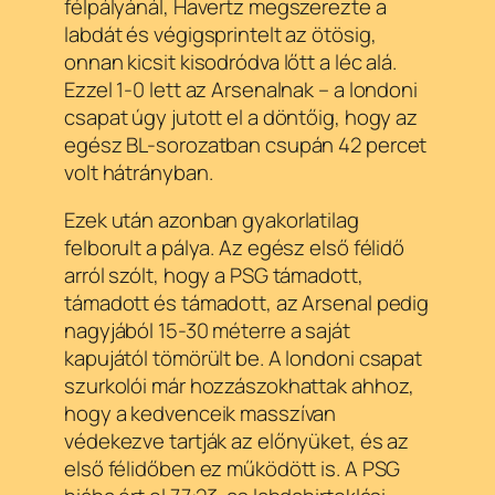
félpályánál, Havertz megszerezte a
labdát és végigsprintelt az ötösig,
onnan kicsit kisodródva lőtt a léc alá.
Ezzel 1-0 lett az Arsenalnak – a londoni
csapat úgy jutott el a döntőig, hogy az
egész BL-sorozatban csupán 42 percet
volt hátrányban.
Ezek után azonban gyakorlatilag
felborult a pálya. Az egész első félidő
arról szólt, hogy a PSG támadott,
támadott és támadott, az Arsenal pedig
nagyjából 15-30 méterre a saját
kapujától tömörült be. A londoni csapat
szurkolói már hozzászokhattak ahhoz,
hogy a kedvenceik masszívan
védekezve tartják az előnyüket, és az
első félidőben ez működött is. A PSG