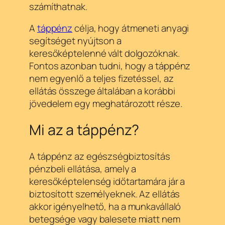
számíthatnak.
A
táppénz
célja, hogy átmeneti anyagi
segítséget nyújtson a
keresőképtelenné vált dolgozóknak.
Fontos azonban tudni, hogy a táppénz
nem egyenlő a teljes fizetéssel, az
ellátás összege általában a korábbi
jövedelem egy meghatározott része.
Mi az a táppénz?
A táppénz az egészségbiztosítás
pénzbeli ellátása, amely a
keresőképtelenség időtartamára jár a
biztosított személyeknek. Az ellátás
akkor igényelhető, ha a munkavállaló
betegsége vagy balesete miatt nem