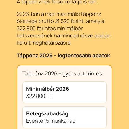
A táppénznek felső korlátja is van.
2026-ban a napi maximális táppénz
összege bruttó 21 520 forint, amely a
322 800 forintos minimálbér
kétszeresének harmincad része alapján
került meghatározásra.
Táppénz 2026 – legfontosabb adatok
Táppénz 2026 – gyors áttekintés
Minimálbér 2026
322 800 Ft
Betegszabadság
Évente 15 munkanap