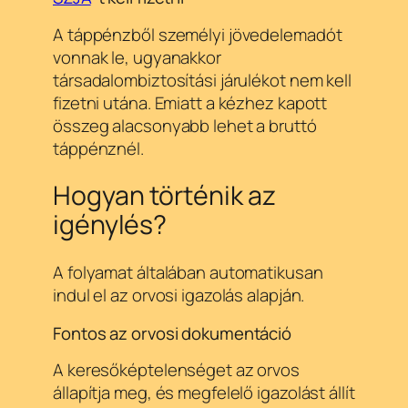
A táppénzből személyi jövedelemadót
vonnak le, ugyanakkor
társadalombiztosítási járulékot nem kell
fizetni utána. Emiatt a kézhez kapott
összeg alacsonyabb lehet a bruttó
táppénznél.
Hogyan történik az
igénylés?
A folyamat általában automatikusan
indul el az orvosi igazolás alapján.
Fontos az orvosi dokumentáció
A keresőképtelenséget az orvos
állapítja meg, és megfelelő igazolást állít