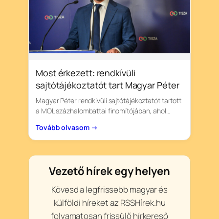
Most érkezett: rendkívüli
sajtótájékoztatót tart Magyar Péter
Magyar Péter rendkívüli sajtótájékoztatót tartott
a MOL százhalombattai finomítójában, ahol…
Tovább olvasom →
Vezető hírek egy helyen
Kövesd a legfrissebb magyar és
külföldi híreket az RSSHírek.hu
folyamatosan frissülő hírkereső