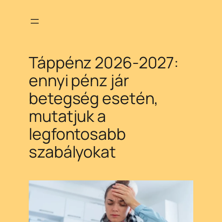
Ugrás
a
tartalomhoz
Táppénz 2026-2027:
ennyi pénz jár
betegség esetén,
mutatjuk a
legfontosabb
szabályokat