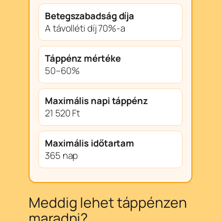
Betegszabadság díja
A távolléti díj 70%-a
Táppénz mértéke
50–60%
Maximális napi táppénz
21 520 Ft
Maximális időtartam
365 nap
Meddig lehet táppénzen
maradni?