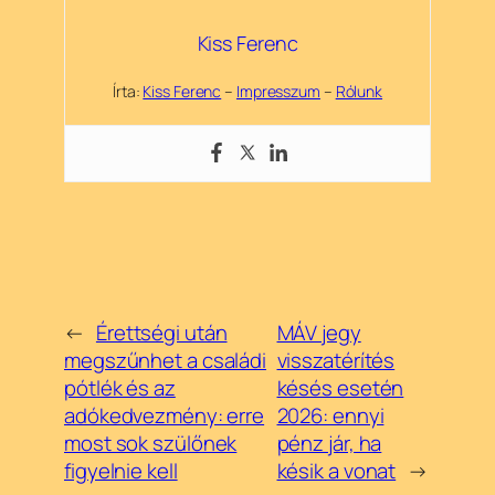
Kiss Ferenc
Írta:
Kiss Ferenc
–
Impresszum
–
Rólunk
←
Érettségi után
MÁV jegy
megszűnhet a családi
visszatérítés
pótlék és az
késés esetén
adókedvezmény: erre
2026: ennyi
most sok szülőnek
pénz jár, ha
figyelnie kell
késik a vonat
→