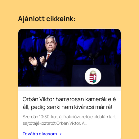
Ajánlott cikkeink:
Orbán Viktor hamarosan kamerák elé
áll, pedig senki nem kíváncsi már rá!
Szerdán 10:30-kor, új frakcióvezetője oldalán tart
sajtótájékoztatót Orbán Viktor. A…
Tovább olvasom →