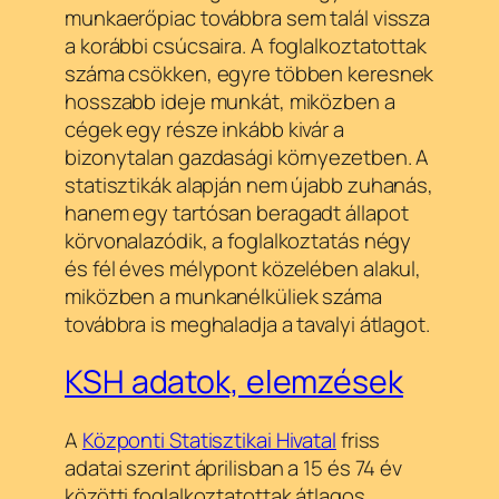
munkaerőpiac továbbra sem talál vissza
a korábbi csúcsaira. A foglalkoztatottak
száma csökken, egyre többen keresnek
hosszabb ideje munkát, miközben a
cégek egy része inkább kivár a
bizonytalan gazdasági környezetben. A
statisztikák alapján nem újabb zuhanás,
hanem egy tartósan beragadt állapot
körvonalazódik, a foglalkoztatás négy
és fél éves mélypont közelében alakul,
miközben a munkanélküliek száma
továbbra is meghaladja a tavalyi átlagot.
KSH adatok, elemzések
A
Központi Statisztikai Hivatal
friss
adatai szerint áprilisban a 15 és 74 év
közötti foglalkoztatottak átlagos