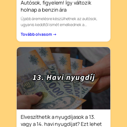
Autósok, figyelem! Így változik
holnap a benzin ára
Újabb áremelésre készülhetnek az autósok,
ugyanis keddtől ismét emelkednek a…
Tovább olvasom →
Elveszíthetik a nyugdíjasok a 13.
vagy a 14. havi nyugdíjat? Ezt lehet