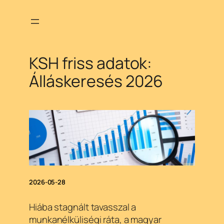
Ugrás
a
tartalomhoz
KSH friss adatok:
Álláskeresés 2026
2026-05-28
Hiába stagnált tavasszal a
munkanélküliségi ráta, a magyar