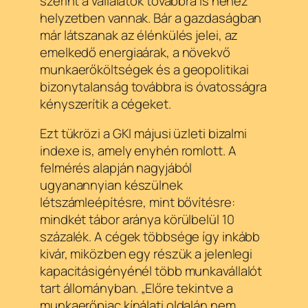
szerint a vállalatok továbbra is nehéz
helyzetben vannak. Bár a gazdaságban
már látszanak az élénkülés jelei, az
emelkedő energiaárak, a növekvő
munkaerőköltségek és a geopolitikai
bizonytalanság továbbra is óvatosságra
kényszerítik a cégeket.
Ezt tükrözi a GKI májusi üzleti bizalmi
indexe is, amely enyhén romlott. A
felmérés alapján nagyjából
ugyanannyian készülnek
létszámleépítésre, mint bővítésre:
mindkét tábor aránya körülbelül 10
százalék. A cégek többsége így inkább
kivár, miközben egy részük a jelenlegi
kapacitásigényénél több munkavállalót
tart állományban. „Előre tekintve a
munkaerőpiac kínálati oldalán nem