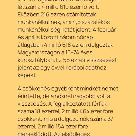
létszáma 4 millió 619 ezer fő volt.
Eközben 216 ezren számítottak
munkanélkülinek, ami 4,5 százalékos
munkanélküliségi rátát jelent. A február
és április közötti három hónap
átlagában 4 millió 618 ezren dolgoztak
Magyarországon a 15–74 éves
korosztályban. Ez 55 ezres visszaesést
jelent az egy évvel korábbi adathoz
képest.
A csökkenés egyébként mindkét nemet
érintette, de a nőknél nagyobb volt a
visszaesés. A foglalkoztatott férfiak
száma 18 ezerrel, 2 millió 464 ezer főre
csökkent, míg a dolgozó nők száma 37
ezerrel, 2 millió 154 ezer főre
mérséklődött. Az elsődleges