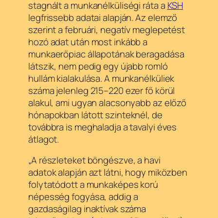
stagnált a munkanélküliségi ráta a
KSH
legfrissebb adatai alapján. Az elemző
szerint a februári, negatív meglepetést
hozó adat után most inkább a
munkaerőpiac állapotának beragadása
látszik, nem pedig egy újabb romló
hullám kialakulása. A munkanélküliek
száma jelenleg 215–220 ezer fő körül
alakul, ami ugyan alacsonyabb az előző
hónapokban látott szinteknél, de
továbbra is meghaladja a tavalyi éves
átlagot.
„A részleteket böngészve, a havi
adatok alapján azt látni, hogy miközben
folytatódott a munkaképes korú
népesség fogyása, addig a
gazdaságilag inaktívak száma