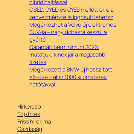
hibrid hajtással
CSED, GYED és GYES mellett erre a
kedvezményre is jogosult lehetsz
Megérkezhet a Volvo új elektromos
SUV-ja – nagy dobásra készül a
gyártó
Garantált bérminimum 2026:
mutatjuk, kinek jár a magasabb
fizetés
Megérkezett a BMW új hosszított
X5-öse – akár 1000 kilométeres
hatótávval
Hírkereső
Top hírek
Friss hírek ma
Gazdaság