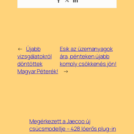
←
Újabb
Esik az üzemanyagok
vizsgálatokról
ára, pénteken újabb
döntöttek
komoly csökkenés jön!
Magyar Péterék!
→
Megérkezett a Jaecoo új
csúcsmodellje – 428 lóerős plug-in