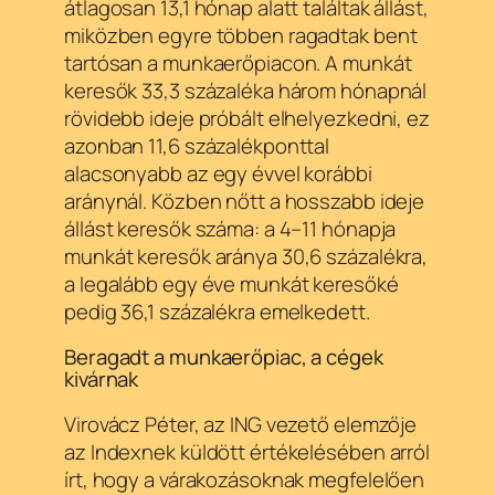
átlagosan 13,1 hónap alatt találtak állást,
miközben egyre többen ragadtak bent
tartósan a munkaerőpiacon. A munkát
keresők 33,3 százaléka három hónapnál
rövidebb ideje próbált elhelyezkedni, ez
azonban 11,6 százalékponttal
alacsonyabb az egy évvel korábbi
aránynál. Közben nőtt a hosszabb ideje
állást keresők száma: a 4–11 hónapja
munkát keresők aránya 30,6 százalékra,
a legalább egy éve munkát keresőké
pedig 36,1 százalékra emelkedett.
Beragadt a munkaerőpiac, a cégek
kivárnak
Virovácz Péter, az ING vezető elemzője
az Indexnek küldött értékelésében arról
írt, hogy a várakozásoknak megfelelően