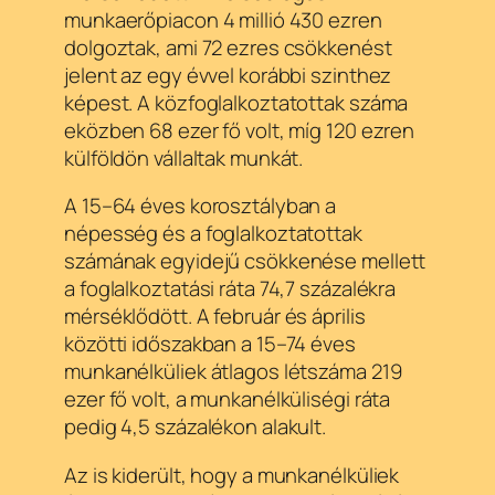
munkaerőpiacon 4 millió 430 ezren
dolgoztak, ami 72 ezres csökkenést
jelent az egy évvel korábbi szinthez
képest. A közfoglalkoztatottak száma
eközben 68 ezer fő volt, míg 120 ezren
külföldön vállaltak munkát.
A 15–64 éves korosztályban a
népesség és a foglalkoztatottak
számának egyidejű csökkenése mellett
a foglalkoztatási ráta 74,7 százalékra
mérséklődött. A február és április
közötti időszakban a 15–74 éves
munkanélküliek átlagos létszáma 219
ezer fő volt, a munkanélküliségi ráta
pedig 4,5 százalékon alakult.
Az is kiderült, hogy a munkanélküliek