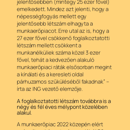
jelentősebben (mintegy 25 ezer fővel)
emelkedett. Mindez azt jelenti, hogy a
népességfogyás mellett egy
jelentősebb létszám elhagyta a
munkaerőpiacot. Erre utal az is, hogy a
27 ezer fővel csökkenő foglalkoztatotti
létszám mellett csökkent a
munkanélküliek száma közel 3 ezer
fővel, tehát a kedvezően alakuló
munkaerőpiaci ráták elsősorban megint
a kínálati és a keresleti oldal
párhuzamos szűküléséből fakadnak” –
írta az ING vezető elemzője.
A foglalkoztatotti létszám továbbra is a
négy és fél éves mélypont közelében
alakul.
A munkaerőpiac 2022 közepén elért