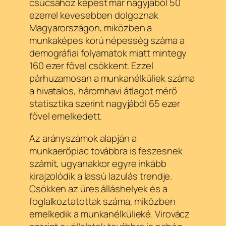
csúcsához képest már nagyjából 50
ezerrel kevesebben dolgoznak
Magyarországon, miközben a
munkaképes korú népesség száma a
demográfiai folyamatok miatt mintegy
160 ezer fővel csökkent. Ezzel
párhuzamosan a munkanélküliek száma
a hivatalos, háromhavi átlagot mérő
statisztika szerint nagyjából 65 ezer
fővel emelkedett.
Az arányszámok alapján a
munkaerőpiac továbbra is feszesnek
számít, ugyanakkor egyre inkább
kirajzolódik a lassú lazulás trendje.
Csökken az üres álláshelyek és a
foglalkoztatottak száma, miközben
emelkedik a munkanélkülieké. Virovácz