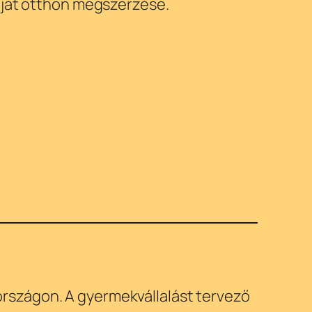
saját otthon megszerzése.
rszágon. A gyermekvállalást tervező