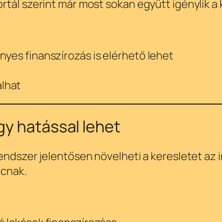
tál szerint már most sokan együtt igénylik a 
ényes finanszírozás is elérhető lehet
álhat
agy hatással lehet
endszer jelentősen növelheti a keresletet az 
acnak.