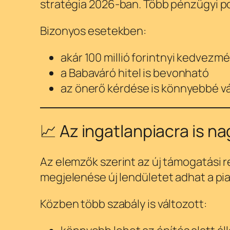
stratégia 2026-ban. Több pénzügyi por
Bizonyos esetekben:
akár 100 millió forintnyi kedvezm
a Babaváró hitel is bevonható
az önerő kérdése is könnyebbé v
📈 Az ingatlanpiacra is n
Az elemzők szerint az új támogatási r
megjelenése új lendületet adhat a pi
Közben több szabály is változott: