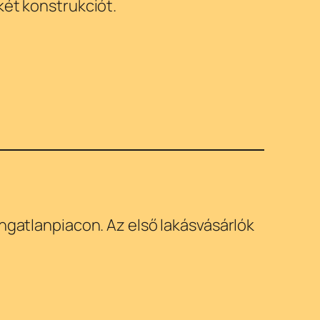
két konstrukciót.
ingatlanpiacon. Az első lakásvásárlók