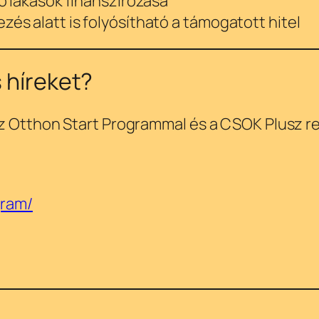
ló lakások finanszírozása
és alatt is folyósítható a támogatott hitel
s híreket?
z Otthon Start Programmal és a CSOK Plusz re
gram/