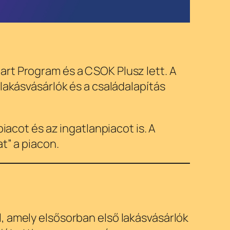
art Program és a CSOK Plusz lett. A
lakásvásárlók és a családalapítás
iacot és az ingatlanpiacot is. A
t” a piacon.
, amely elsősorban első lakásvásárlók