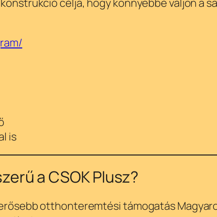
 konstrukció célja, hogy könnyebbé váljon a 
gram/
ő
l is
pszerű a CSOK Plusz?
egerősebb otthonteremtési támogatás Magyaro