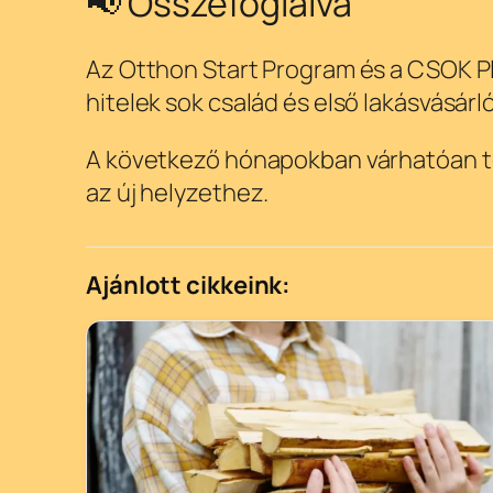
📢 Összefoglalva
Az Otthon Start Program és a CSOK Pl
hitelek sok család és első lakásvásár
A következő hónapokban várhatóan to
az új helyzethez.
Ajánlott cikkeink: