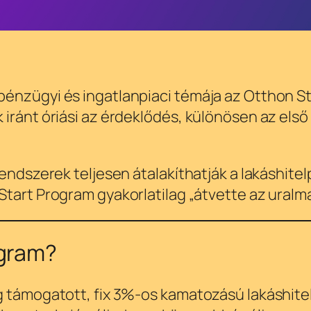
énzügyi és ingatlanpiaci témája az Otthon St
iránt óriási az érdeklődés, különösen az első 
endszerek teljesen átalakíthatják a lakáshitelp
tart Program gyakorlatilag „átvette az uralma
ogram?
g támogatott, fix 3%-os kamatozású lakáshitel