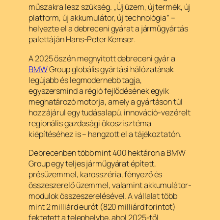
műszakra lesz szükség. „Új üzem, új termék, új
platform, új akkumulátor, új technológia” –
helyezte el a debreceni gyárat a járműgyártás
palettáján Hans-Peter Kemser.
A 2025 őszén megnyitott debreceni gyár a
BMW
Group globális gyártási hálózatának
legújabb és legmodernebb tagja,
egyszersmind a régió fejlődésének egyik
meghatározó motorja, amely a gyártáson túl
hozzájárul egy tudásalapú, innováció-vezérelt
regionális gazdasági ökoszisztéma
kiépítéséhez is – hangzott el a tájékoztatón.
Debrecenben több mint 400 hektáron a BMW
Group egy teljes járműgyárat épített,
présüzemmel, karosszéria, fényező és
összeszerelő üzemmel, valamint akkumulátor-
modulok összeszerelésével. A vállalat több
mint 2 milliárd eurót (820 milliárd forintot)
fektetett a telephelybe, ahol 2025-től