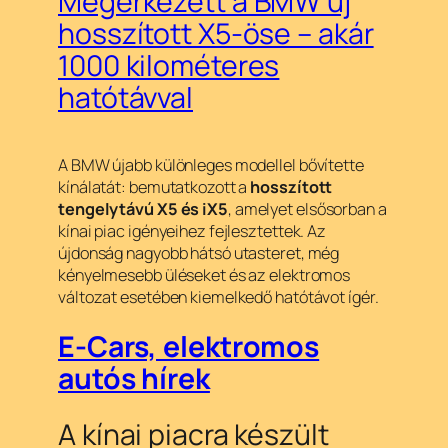
Megérkezett a BMW új
hosszított X5-öse – akár
1000 kilométeres
hatótávval
A BMW újabb különleges modellel bővítette
kínálatát: bemutatkozott a
hosszított
tengelytávú X5 és iX5
, amelyet elsősorban a
kínai piac igényeihez fejlesztettek. Az
újdonság nagyobb hátsó utasteret, még
kényelmesebb üléseket és az elektromos
változat esetében kiemelkedő hatótávot ígér.
E-Cars, elektromos
autós hírek
A kínai piacra készült