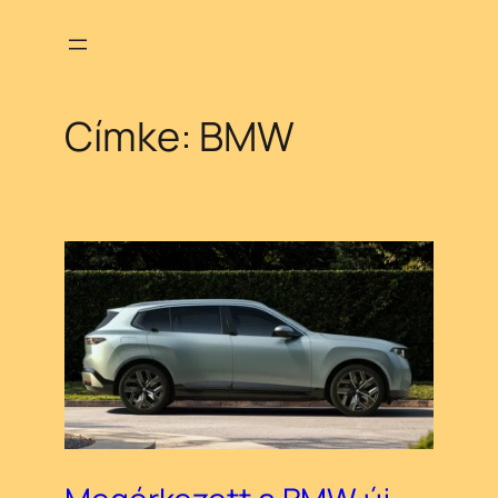
Ugrás
a
tartalomhoz
Címke:
BMW