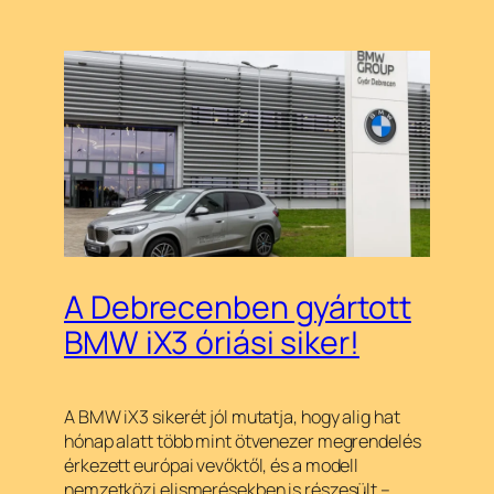
A Debrecenben gyártott
BMW iX3 óriási siker!
A BMW iX3 sikerét jól mutatja, hogy alig hat
hónap alatt több mint ötvenezer megrendelés
érkezett európai vevőktől, és a modell
nemzetközi elismerésekben is részesült –