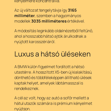
kényelmére koncentrálva.
Az új változat tengelytávja így
3165
milliméter
, szemben a hagyományos
modellek
3035 milliméteres
értékével.
A módosítás leginkább oldalnézetből feltűnő,
ahol a hosszabb hátsó ajtók árulkodnak a
nyújtott karosszériáról.
Luxus a hátsó üléseken
A BMW külön figyelmet fordított a hátsó
utastérre. A hosszított X5-ben új kialakítású,
dönthető és többféleképpen állítható ülések
kaptak helyet, amelyek lábtámasszal is
rendelkeznek.
A cél az volt, hogy az autó a sofőr mellett a
hátul utazók számára is prémium kényelmet
nyújtson.