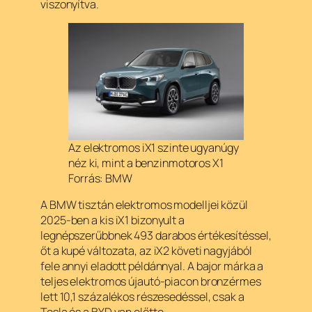
viszonyítva.
Az elektromos iX1 szinte ugyanúgy
néz ki, mint a benzinmotoros X1
Forrás: BMW
A BMW tisztán elektromos modelljei közül
2025-ben a kis iX1 bizonyult a
legnépszerűbbnek 493 darabos értékesítéssel,
őt a kupé változata, az iX2 követi nagyjából
fele annyi eladott példánnyal. A bajor márka a
teljes elektromos újautó-piacon bronzérmes
lett 10,1 százalékos részesedéssel, csak a