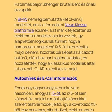
Hatalmas bajor úthenger, brutális érő és óriási
akkupakk!
A
BMW
nemrég bemutatta két olyan új
modelljét, amik a forradalmi
Neue Klasse
platformra
épülnek. Ezt már kifejezetten az
elektromos modellek alá tervezték, így
alapvetően logikusnak tűnhet, hogy a
hamarosan megjelenő iX5-öt is erre építik
majd, de nem. Közöltek pár képet az álcázott
autóról, elárultak pár izgalmas adatot, és
hozzátették, hogy a klasszikus modellek által
is használt CLAR-ra építkezik majd.
Autóshírek és E-Car információk
Ennek egy nagyon egyszerű oka van:
hasonlóan, ahogy az
i5-öt
, az iX5-öt sem
választják majd el a más hajtásláncokkal
szerelt testvérmodelljeitől, így a következő X5-
ből lesz benzines, hibrid, dízel, elektromos és