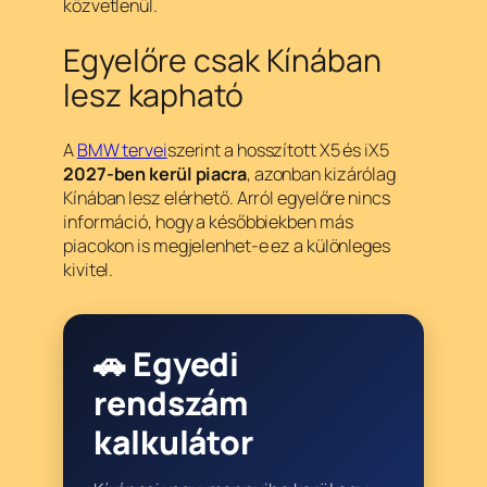
közvetlenül.
Egyelőre csak Kínában
lesz kapható
A
BMW tervei
szerint a hosszított X5 és iX5
2027-ben kerül piacra
, azonban kizárólag
Kínában lesz elérhető. Arról egyelőre nincs
információ, hogy a későbbiekben más
piacokon is megjelenhet-e ez a különleges
kivitel.
🚗 Egyedi
rendszám
kalkulátor