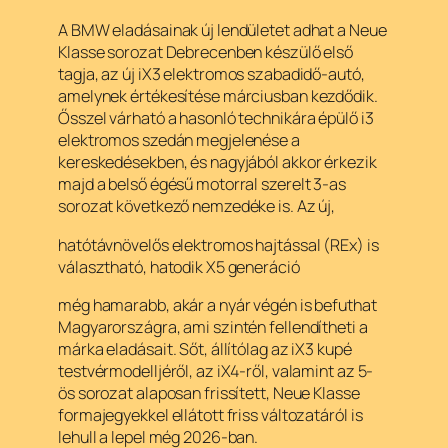
A BMW eladásainak új lendületet adhat a Neue
Klasse sorozat Debrecenben készülő első
tagja, az új iX3 elektromos szabadidő-autó,
amelynek értékesítése márciusban kezdődik.
Ősszel várható a hasonló technikára épülő i3
elektromos szedán megjelenése a
kereskedésekben, és nagyjából akkor érkezik
majd a belső égésű motorral szerelt 3-as
sorozat következő nemzedéke is. Az új,
hatótávnövelős elektromos hajtással (REx) is
választható, hatodik X5 generáció
még hamarabb, akár a nyár végén is befuthat
Magyarországra, ami szintén fellendítheti a
márka eladásait. Sőt, állítólag az iX3 kupé
testvérmodelljéről, az iX4-ről, valamint az 5-
ös sorozat alaposan frissített, Neue Klasse
formajegyekkel ellátott friss változatáról is
lehull a lepel még 2026-ban.