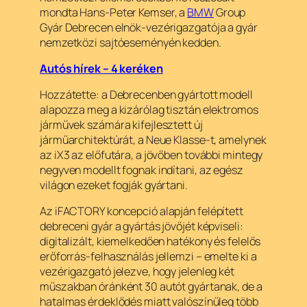
mondta Hans-Peter Kemser, a
BMW
Group
Gyár Debrecen elnök-vezérigazgatója a gyár
nemzetközi sajtóeseményén kedden.
Autós hírek – 4 keréken
Hozzátette: a Debrecenben gyártott modell
alapozza meg a kizárólag tisztán elektromos
járművek számára kifejlesztett új
járműarchitektúrát, a Neue Klasse-t, amelynek
az iX3 az előfutára, a jövőben további mintegy
negyven modellt fognak indítani, az egész
világon ezeket fogják gyártani.
Az iFACTORY koncepció alapján felépített
debreceni gyár a gyártás jövőjét képviseli:
digitalizált, kiemelkedően hatékony és felelős
erőforrás-felhasználás jellemzi – emelte ki a
vezérigazgató jelezve, hogy jelenleg két
műszakban óránként 30 autót gyártanak, de a
hatalmas érdeklődés miatt valószínűleg több