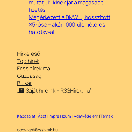
mutatjuk, kinek jár a magasabb
fizetés
Megérkezett a BMW új hosszított
X5-öse – akár 1000 kilométeres
hatótávval
Hírkereső
Top hírek
Friss hírek ma
Gazdaság
Bulvár
„🟧 Saját híreink – RSSHírek.hu”
Kapcsolat
|
Ászf
|
Impresszum
|
Adatvédelem
|
Témák
copyright©rsshirek.hu