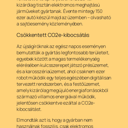
kizárólag tisztán elektromos meghajtású
járműveket gyártanak. Évente mintegy 150
ezer autó készül majd az üzemben – olvasható
a sajtóesemény közleményében.
Csökkentett CO2e-kibocsátás
Az újságíróknak az egész napos eseményen
bemutatták a gyártás legfontosabb területeit,
egyebek között a magas termelékenység
elérésében kulcsszerepet játszó présüzemet,
és a karosszériaüzemet, ahol csaknem ezer
robot működik egy teljes egészében digitálisan
tervezett rendszerben, és a festőüzemet,
amely kizárólag megújuló energiaforrásokból
származó villamos energiával működik,
jelentősen csökkentve ezáltal a CO2e-
kibocsátást.
Elmondták azt is, hogy a gyárban nem
használnak fosszilis, csak elektromos