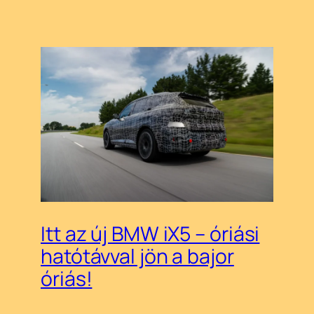
Itt az új BMW iX5 – óriási
hatótávval jön a bajor
óriás!