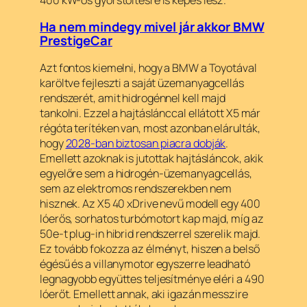
Ha nem mindegy mivel jár akkor BMW
PrestigeCar
Azt fontos kiemelni, hogy a BMW a Toyotával
karöltve fejleszti a saját üzemanyagcellás
rendszerét, amit hidrogénnel kell majd
tankolni. Ezzel a hajtáslánccal ellátott X5 már
régóta terítéken van, most azonban elárulták,
hogy
2028-ban biztosan piacra dobják
.
Emellett azoknak is jutottak hajtásláncok, akik
egyelőre sem a hidrogén-üzemanyagcellás,
sem az elektromos rendszerekben nem
hisznek. Az X5 40 xDrive nevű modell egy 400
lóerős, sorhatos turbómotort kap majd, míg az
50e-t plug-in hibrid rendszerrel szerelik majd.
Ez tovább fokozza az élményt, hiszen a belső
égésű és a villanymotor egyszerre leadható
legnagyobb együttes teljesítménye eléri a 490
lóerőt. Emellett annak, aki igazán messzire