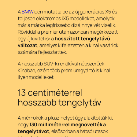
A
BMW
idén mutatta be az új generációs X5 és
teljesen elektromos iX5 modelleket, amelyek
már a márka legfrissebb dizájnnyelvét viselik.
Röviddel a premier után azonban megérkezett
egy új kivitel is: a
hosszított tengelytávú
változat
, amelyet kifejezetten a kínai vásárlók
számára fejlesztettek.
A hosszabb SUV-k rendkívül népszerűek
Kínában, ezért több prémiumgyártó is kínál
ilyen modelleket.
13 centiméterrel
hosszabb tengelytáv
A mérnökök a plusz helyet úgy alakították ki,
hogy
130 milliméterrel megnövelték a
tengelytávot
, elsősorban a hátsó utasok