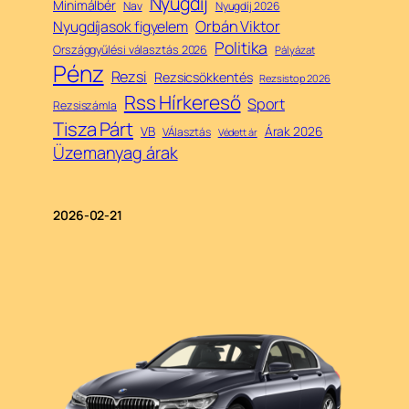
Nyugdíj
Minimálbér
Nav
Nyugdíj 2026
Orbán Viktor
Nyugdíjasok figyelem
Politika
Országgyűlési választás 2026
Pályázat
Pénz
Rezsi
Rezsicsökkentés
Rezsistop 2026
Rss Hírkereső
Sport
Rezsiszámla
Tisza Párt
Árak 2026
VB
VÁlasztás
Védett ár
Üzemanyag árak
2026-02-21