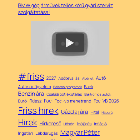
BMW gépjárművek teljes kőrű gyári szerviz
szolgáltatása!
#friss
Autó
2027
Adóbevallás
Albérlet
Autósok figyelem
Bank
Balatoni programok
Benzin ára
Családi pótlék utalás
Elektromos autók
Foci
Fidesz
Foci VB 2026
Euró
Foci-vb menetrend
Friss hírek
Gázolaj ára
Hitel
Háború
Hírek
Hírkereső
Időjárás
Infláció
Hőség
Magyar Péter
Ingatlan
Labdarúgás