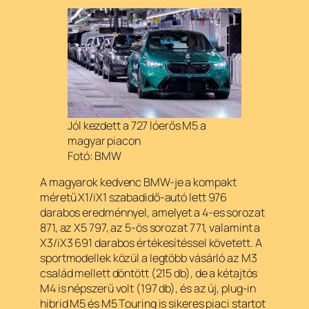
Jól kezdett a 727 lóerős M5 a
magyar piacon
Fotó: BMW
A magyarok kedvenc BMW-je a kompakt
méretű X1/iX1 szabadidő-autó lett 976
darabos eredménnyel, amelyet a 4-es sorozat
871, az X5 797, az 5-ös sorozat 771, valamint a
X3/iX3 691 darabos értékesítéssel követett. A
sportmodellek közül a legtöbb vásárló az M3
család mellett döntött (215 db), de a kétajtós
M4 is népszerű volt (197 db), és az új, plug-in
hibrid M5 és M5 Touring is sikeres piaci startot