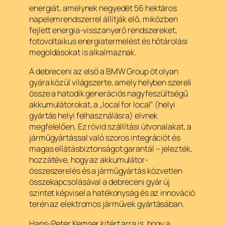
energiát, amelynek negyedét 56 hektáros
napelemrendszerrel állítják elő, miközben
fejlett energia-visszanyerő rendszereket,
fotovoltaikus energiatermelést és hőtárolási
megoldásokat is alkalmaznak.
A debreceni az első a BMW Group öt olyan
gyára közül világszerte, amely helyben szereli
össze a hatodik generációs nagyfeszültségű
akkumulátorokat, a „local for local” (helyi
gyártás helyi felhasználásra) elvnek
megfelelően. Ez rövid szállítási útvonalakat, a
járműgyártással való szoros integrációt és
magas ellátásbiztonságot garantál – jelezték,
hozzátéve, hogy az akkumulátor-
összeszerelés és a járműgyártás közvetlen
összekapcsolásával a debreceni gyár új
szintet képvisel a hatékonyság és az innováció
terén az elektromos járművek gyártásában.
Hans-Peter Kemser kitért arra is, hogy a