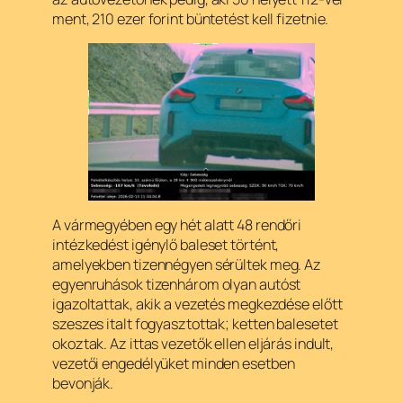
ment, 210 ezer forint büntetést kell fizetnie.
A vármegyében egy hét alatt 48 rendőri
intézkedést igénylő baleset történt,
amelyekben tizennégyen sérültek meg. Az
egyenruhások tizenhárom olyan autóst
igazoltattak, akik a vezetés megkezdése előtt
szeszes italt fogyasztottak; ketten balesetet
okoztak. Az ittas vezetők ellen eljárás indult,
vezetői engedélyüket minden esetben
bevonják.