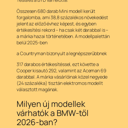
Tesla és a BYD van előtte.
Összesen 680 darab Mini modell került
forgalomba, ami 38,8 százalékos növekedést
jelent az előző évhez képest, és egyben
értékesítési rekord – ha csak két darabbal is –
a márka hazai történetében. A modellpalettán
belül 2025-ben
a Countryman bizonyult a legnépszerűbbnek
317 darabos értékesítéssel, ezt követte a
Cooper kisautó 292, valamint az Aceman 69
darabbal. A márka vásárlóinak közel negyede
(24 százaléka) tisztán elektromos modellt
választott magának.
Milyen új modellek
várhatók a BMW-től
2026-ban?