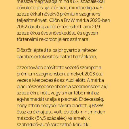
messze meghaladja mind a 6,4 százalékkal
bővülő teljes újautó-piac, mind pedig a 4,9
százalékkal növekvő prémium szegmens
teljesítményét. Külön a BMW márka 2025-ben
7052 darab új autót értékesített, ami 21,9
százalékos éves növekedést, és egyben
történelmi rekordot jelent számára.
Először lépte át a bajor gyártó a hétezer
darabos értékesítési határt hazánkban,
ezzel tovább erősítette vezető szerepét a
prémium szegmensben, amelyet 2023 óta
vezet a Mercedes és az Audi előtt. A márka
piaci részesedése ebben a szegmensben 34,1
százalékra nőtt, vagyis már több mint az
egyharmadát uralja a piacnak. Érdekesség,
hogy itthon négyből három eladott új BMW
összkerékhajtású volt, és több mint minden
második (54,5 százalék) valamelyik
szabadidő-autó sorozatból került ki.