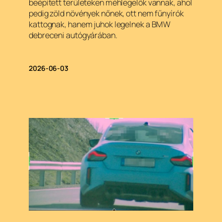
beépített területeken méhlegelők vannak, ahol
pedig zöld növények nőnek, ott nem fűnyírók
kattognak, hanem juhok legelnek a BMW
debreceni autógyárában.
2026-06-03