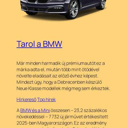
Tarol a BMW
Már minden harmadik új prémiumautót ez a
márka adta el, miután több mint ötödével
növelte eladásait az előző évhez képest.
Mindezt úgy, hogy a Debrecenben készülő
Neue Klasse modellek még meg sem érkeztek.
Hírkereső
Top hírek
A
BMW és a Mini
összesen – 23,2 százalékos
növekedéssel – 7 732 új járművet értékesített
2025-ben Magyarországon. Ez az eredmény