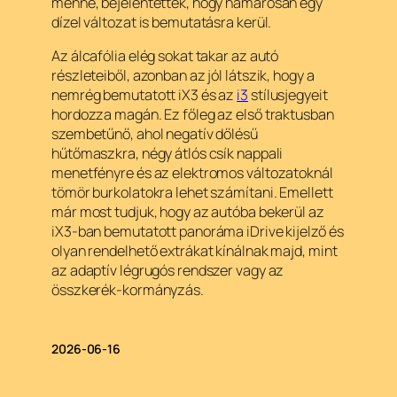
menne, bejelentették, hogy hamarosan egy
dízel változat is bemutatásra kerül.
Az álcafólia elég sokat takar az autó
részleteiből, azonban az jól látszik, hogy a
nemrég bemutatott iX3 és az
i3
stílusjegyeit
hordozza magán. Ez főleg az első traktusban
szembetűnő, ahol negatív dőlésű
hűtőmaszkra, négy átlós csík nappali
menetfényre és az elektromos változatoknál
tömör burkolatokra lehet számítani. Emellett
már most tudjuk, hogy az autóba bekerül az
iX3-ban bemutatott panoráma iDrive kijelző és
olyan rendelhető extrákat kínálnak majd, mint
az adaptív légrugós rendszer vagy az
összkerék-kormányzás.
2026-06-16