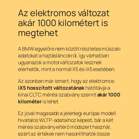
Az elektromos változat
akár 1000 kilométert is
megtehet
A BMW egyelőre nem közölt részletes műszaki
adatokat a hajtásláncokról, így várhatóan
ugyanazok a motorváltozatok lesznek
elérhetők, mint a normál X5 és iX5 esetében.
Az azonban már ismert, hogy az elektromos
iX5 hosszított változatának
hatótávja a
kínai CLTC mérési szabvány szerint
akár 1000
kilométer
is lehet.
Ez jóval magasabb a jelenlegi európai modell
hivatalos WLTP-adataihoz képest, bár a két
mérési szabvány eltérő módszert használ,
ezért az értékek nem hasonlíthatók össze