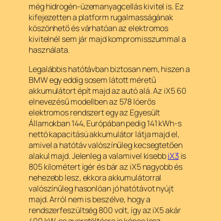
még hidrogén-üzemanyagcellás kivitel is. Ez
kifejezetten a platform rugalmasságának
köszönhető és várhatóan az elektromos
kivitelnél sem jár majd kompromisszummal a
használata.
Legalábbis hatótávban biztosan nem, hiszen a
BMW egy eddig sosem látott méretű
akkumulátort épít majd az autó alá. Az iX5 60
elnevezésű modellben az 578 lóerős
elektromos rendszert egy az Egyesült
Államokban 144, Európában pedig 141 kWh-s
nettó kapacitású akkumulátor látja majd el,
amivel a hatótáv valószínűleg kecsegtetően
alakul majd. Jelenleg a valamivel kisebb
iX3
is
805 kilométert ígér és bár az iX5 nagyobb és
nehezebb lesz, ekkora akkumulátorral
valószínűleg hasonlóan jó hatótávot nyújt
majd. Arról nem is beszélve, hogy a
rendszerfeszültség 800 volt, így az iX5 akár
400 kW-os gyorstöltésre is képes lesz.