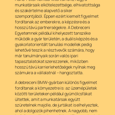
munkatársaik elkötelezettsége, elhivatottsága
és szakértelme alapvető a siker
szempontjából. Éppen ezért kiemelt figyelmet
fordítanak az emberekre, a képzésre és a
hosszú távú partnerségekre. A Debreceni
Egyetemnek például kihelyezett tanszéke
működik a gyár területén, a duális képzés és a
gyakorlatorientált tanulási modellek pedig
lehetővé teszik a résztvevők számára, hogy
már tanulmányaik során valós ipari
tapasztalatokat szerezzenek, miközben
hosszú távú karrierlehetőségek nyílnak meg
számukra a vállalatnál – hangoztatta.
A debreceni BMW-gyárban különös figyelmet
fordítanak a környezetre is: az üzemépületek
közötti területeken például gyümölcsfákat
ültettek, amit a munkatársak együtt
szüretelnek majd le, de jurtákat is elhelyeztek,
ahol a dolgozók pihenhetnek. A nagyobb, nem