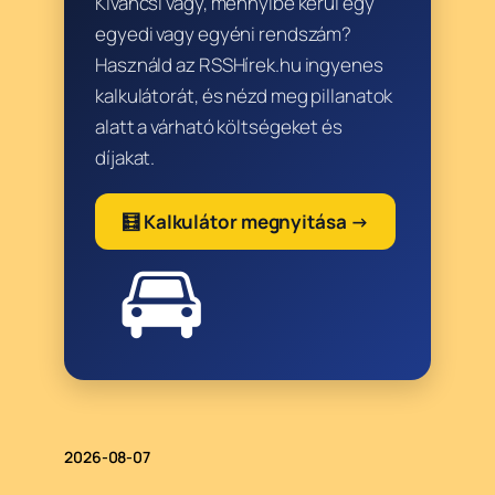
Kíváncsi vagy, mennyibe kerül egy
egyedi vagy egyéni rendszám?
Használd az RSSHírek.hu ingyenes
kalkulátorát, és nézd meg pillanatok
alatt a várható költségeket és
díjakat.
🧮 Kalkulátor megnyitása →
🚘
2026-08-07