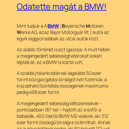
Odatette magát a BMW!
Mint tudjuk a A
BMW
(
B
ayerische
M
otoren
W
erke AG, azaz Bajor Motorgyár Rt.) autói az
egyik leggyorsabbak az utcai autók közt.
Az alábbi történet is ezt igazolja: A múlt héten
a megengedett sebességhatárokat sokan
lépték át, ez a BMW is közte volt.
A szabálytalankodóknak legalább 50 ezer
forint közigazgatási bírságot kell fizetniük, a
kiszabható büntetés összegének maximuma
pedig 468 ezer forint.
A megengedett sebesség kétszeresével –
pontosabban 187-tel – hajtott az a sofőr a
babakék, 460 lóerős BMW M2-esével, aki 312
ezer forint összegű bírságra számíthat. Annak
az autóvezetőnek pedig, aki 50 helyett 112-vel